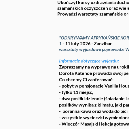
Ukończył kursy uzdrawiania ducho
szamańskich oczyszczeń oraz wiele
Prowadzi warsztaty szamańskie or
"ODKRYWAMY AFRYKAŃSKIE KOR
1
- 11 luty 2026 - Zanzibar
warsztaty wyjazdowe poprowadzi W
Informacje dotyczące wyjazdu:
Zapraszamy na wyprawę na urokliw
Dorota Katende prowadzi swój pe
Co chcemy Ci zaoferować:
- pobyt w pensjonacie Vanilla Hou
- tylko 11 miejsc,
- dwa posiłki dziennie (śniadani
posiłków wynika z klimatu, jaki pa
- poranna kawa oraz woda do pici 
- wszystkie wycieczki wymienion
- Wieczór Masajski i lekcja gotowa