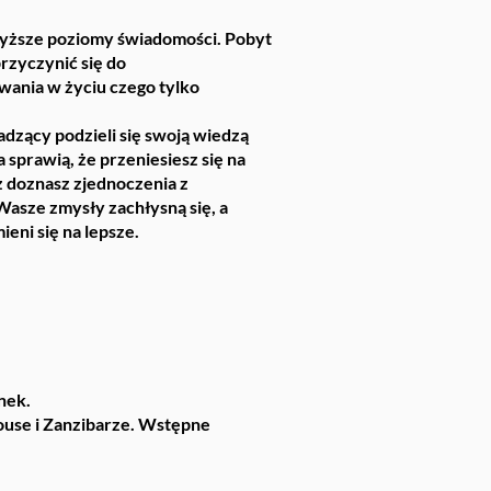
 wyższe poziomy świadomości. Pobyt
rzyczynić się do
ania w życiu czego tylko
adzący podzieli się swoją wiedzą
 sprawią, że przeniesiesz się na
doznasz zjednoczenia z
asze zmysły zachłysną się, a
eni się na lepsze.
nek.
ouse i Zanzibarze. Wstępne