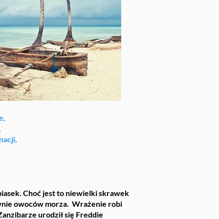
e,
,
acji,
iasek. Choć jest to niewielki skrawek
ównie owoców morza. Wrażenie robi
Zanzibarze urodził się Freddie