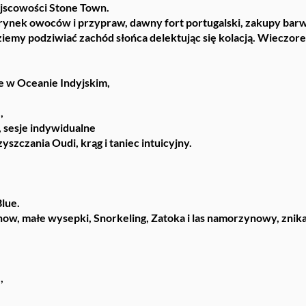
ejscowości Stone Town.
i rynek owoców i przypraw, dawny fort portugalski, zakupy barw
iemy podziwiać zachód słońca delektując się kolacją. Wieczore
e w Oceanie Indyjskim,
,
, sesje indywidualne
szczania Oudi, krąg i taniec intuicyjny.
Blue.
ow, małe wysepki, Snorkeling, Zatoka i las namorzynowy, znik
,