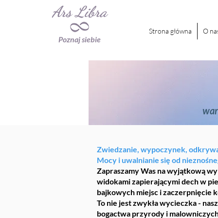
Ars Libra
Strona główna
O na
Poznaj siebie
war
Zwiedzanie, wypoczynek, odkrywa
Mocy i uwalnianie się od nieznośne
Zapraszamy Was na wyjątkową wypr
widokami zapierającymi dech w pie
bajkowych miejsc i zaczerpnięcie k
To nie jest zwykła wycieczka - nas
bogactwa przyrody i malowniczych 