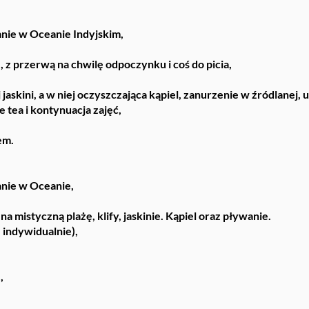
anie w Oceanie Indyjskim,
, z przerwą na chwilę odpoczynku i coś do picia,
jaskini, a w niej oczyszczająca kąpiel, zanurzenie w źródlanej,
 tea i kontynuacja zajęć,
em.
anie w Oceanie,
a mistyczną plażę, klify, jaskinie. Kąpiel oraz pływanie.
e indywidualnie),
,