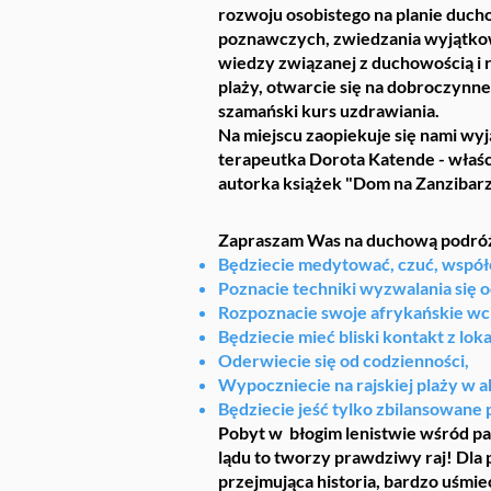
rozwoju osobistego na planie duc
poznawczych, zwiedzania wyjątkowy
wiedzy związanej z duchowością i
plaży, otwarcie się na dobroczynn
szamański kurs uzdrawiania.
Na miejscu zaopiekuje się nami wy
terapeutka Dorota Katende - właśc
autorka książek "Dom na Zanzibarz
Zapraszam Was na duchową podróż z
Będziecie medytować, czuć, współ
Poznacie techniki wyzwalania się 
Rozpoznacie swoje afrykańskie wcie
Będziecie mieć bliski kontakt z lok
Oderwiecie się od codzienności,
Wypoczniecie na rajskiej plaży w
Będziecie jeść tylko zbilansowane 
Pobyt w błogim lenistwie wśród pal
lądu to tworzy prawdziwy raj! Dl
przejmująca historia, bardzo uśmie