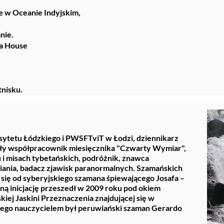
e w Oceanie Indyjskim,
nie.
la House
tnisku.
ytetu Łódzkiego i PWSFTviT w Łodzi, dziennikarz
tały współpracownik miesięcznika "Czwarty Wymiar",
i misach tybetańskich, podróżnik, znawca
nia, badacz zjawisk paranormalnych. Szamańskich
 się od syberyjskiego szamana śpiewającego Josafa –
ną inicjację przeszedł w 2009 roku pod okiem
iej Jaskini Przeznaczenia znajdującej się w
 jego nauczycielem był peruwiański szaman Gerardo