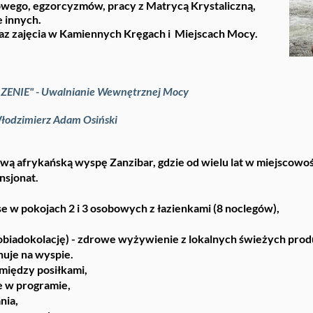
wego, egzorcyzmów, pracy z Matrycą Krystaliczną,
 innych.
az zajęcia w Kamiennych Kręgach i Miejscach Mocy.
ZENIE"
- Uwalnianie Wewnętrznej Mocy
łodzimierz Adam Osiński
ą afrykańską wyspę Zanzibar, gdzie od wielu lat w miejscowośc
nsjonat.
se w pokojach 2 i 3 osobowych z łazienkami (8 noclegów),
e i obiadokolację) - zdrowe wyżywienie z lokalnych świeżych p
nuje na wyspie.
między posiłkami,
e w programie,
nia,