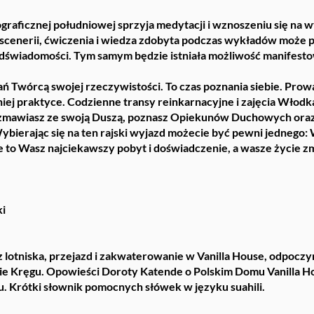
ograficznej południowej sprzyja medytacji i wznoszeniu się na
 scenerii, ćwiczenia i wiedza zdobyta podczas wykładów może p
wiadomości. Tym samym będzie istniała możliwość manifestow
ń Twórcą swojej rzeczywistości. To czas poznania siebie. Prow
niej praktyce. Codzienne transy reinkarnacyjne i zajęcia Włodka
zmawiasz ze swoją Duszą, poznasz Opiekunów Duchowych oraz 
rając się na ten rajski wyjazd możecie być pewni jednego: W
 to Wasz najciekawszy pobyt i doświadczenie, a wasze życie zmi
ki
z lotniska, przejazd i zakwaterowanie w Vanilla House, odpoczy
ie Kręgu. Opowieści Doroty Katende o Polskim Domu Vanilla H
. Krótki słownik pomocnych słówek w języku suahili.