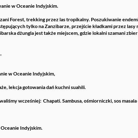
wanie w Oceanie Indyjskim.
Jozani Forest, trekking przez las tropikalny. Poszukiwanie en
tępujących tylko na Zanzibarze, przejście kładkami przez las
arska dżungla jest także miejscem, gdzie lokalni szamani zbiera
,
anie w Oceanie Indyjskim,
saże, lekcja gotowania dań kuchni suahili.
aliśmy wcześniej: Chapati. Sambusa, ośmiorniczki, sos masala c
e
w Oceanie Indyjskim.