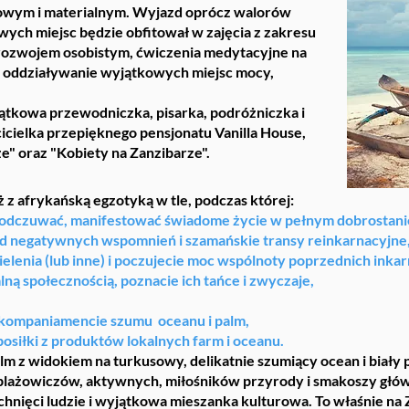
howym i materialnym. Wyjazd oprócz walorów
ch miejsc będzie obfitował w zajęcia z zakresu
 rozwojem osobistym, ćwiczenia medytacyjne na
e oddziaływanie wyjątkowych miejsc mocy,
jątkowa przewodniczka, pisarka, podróżniczka i
icielka przepięknego pensjonatu Vanilla House,
e" oraz "Kobiety na Zanzibarze".
 afrykańską egzotyką w tle, podczas której:
odczuwać, manifestować świadome życie w pełnym dobrostani
od negatywnych wspomnień i szamańskie transy reinkarnacyjne
lenia (lub inne) i poczujecie moc wspólnoty poprzednich inkarn
alną społecznością, poznacie ich tańce i zwyczaje,
 akompaniamencie szumu oceanu i palm,
posiłki z produktów lokalnych farm i oceanu.
m z widokiem na turkusowy, delikatnie szumiący ocean i biały p
a plażowiczów, aktywnych, miłośników przyrody i smakoszy gł
chnięci ludzie i wyjątkowa mieszanka kulturowa. To właśnie na 