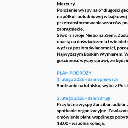
Mercury.
Położenie wyspy na 6° długości ge
na półkuli południowej w bajkowej
przetransformowania wzorców podś
zapragniecie.
Stwórz swoje Niebo na Ziemi. Zosta
opartą na doświadczeniu i wielolet
wyższy poziom świadomości, poro
Najwyższym Boskim Wymiarem. Wybie
gościnność wyspy sprawi, że będzie
PLAN PODRÓŻY
1 lutego 2026 - dzień pierwszy
Spotkanie na lotnisku, wylot z Pols
2 lutego 2026 - dzień drugi
Przylot na wyspę Zanzibar, odbiór 
spotkanie organizacyjne. Zawiązan
omówienie planu wspólnego pobytu
18:00 - wspólna kolacja.