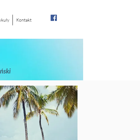
ykuły
Kontakt
ński