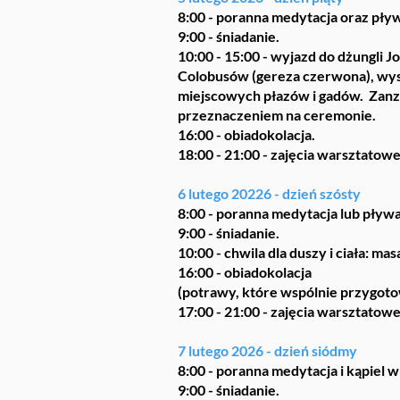
8:00 - poranna medytacja oraz pły
9:00 - śniadanie.
10:00 - 15:00 - wyjazd do dżungli 
Colobusów (gereza czerwona), wys
miejscowych płazów i gadów. Zanzib
przeznaczeniem na ceremonie.
16:00 - obiadokolacja.
18:00 - 21:00 - zajęcia warsztatowe
6 lutego 20226 - dzień szósty
8:00 - poranna medytacja lub pływ
9:00 - śniadanie.
10:00 - chwila dla duszy i ciała: ma
16:00 - obiadokolacja
(potrawy, które wspólnie przygotow
17:00 - 21:00 - zajęcia warsztatow
7 lutego 2026 - dzień siódmy
8:00 - poranna medytacja i kąpiel 
9:00 - śniadanie.