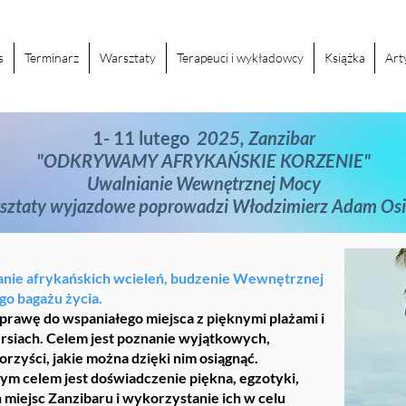
s
Terminarz
Warsztaty
Terapeuci i wykładowcy
Książka
Art
1- 11 lutego
2025, Zanzibar
"ODKRYWAMY AFRYKAŃSKIE KORZENIE"
Uwalnianie Wewnętrznej Mocy
sztaty wyjazdowe poprowadzi Włodzimierz Adam Osi
nie afrykańskich wcieleń, budzenie Wewnętrznej
go bagażu życia.
awę do wspaniałego miejsca z pięknymi plażami i
rsiach. Celem jest poznanie wyjątkowych,
orzyści, jakie można dzięki nim osiągnąć.
zym celem jest doświadczenie piękna, egzotyki,
miejsc Zanzibaru i wykorzystanie ich w celu