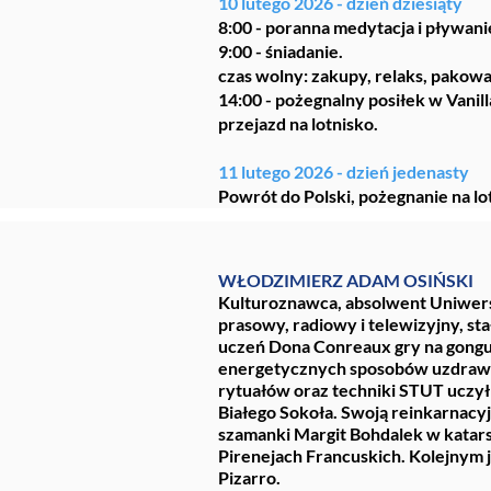
10 lutego 2026 - dzień dziesiąty
8:00 - poranna medytacja i pływani
9:00 - śniadanie.
czas wolny: zakupy, relaks, pakowa
14:00 - pożegnalny posiłek w Vanil
przejazd na lotnisko.
11 lutego 2026 - dzień jedenasty
Powrót do Polski, pożegnanie na lo
WŁODZIMIERZ ADAM OSIŃSKI
Kulturoznawca, absolwent Uniwers
prasowy, radiowy i telewizyjny, s
uczeń Dona Conreaux gry na gongu 
energetycznych sposobów uzdrawia
rytuałów oraz techniki STUT uczył
Białego Sokoła. Swoją reinkarnacyj
szamanki Margit Bohdalek w katarsk
Pirenejach Francuskich. Kolejnym
Pizarro.