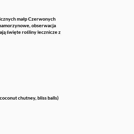
demicznych małp Czerwonych
y namorzynowe, obserwacja
ją święte rośliny lecznicze z
oconut chutney, bliss balls)