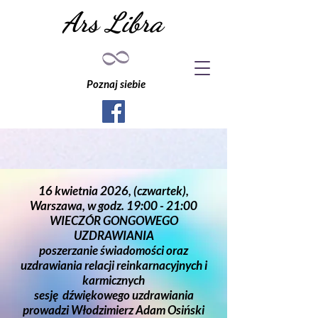
Ars Libra
Poznaj siebie
16 kwietnia 2026, (czwartek),
Warszawa, w godz. 19:00 - 21:00
WIECZÓR GONGOWEGO
UZDRAWIANIA
poszerzanie świadomości oraz
uzdrawiania relacji reinkarnacyjnych i
karmicznych
sesję dźwiękowego uzdrawiania
prowadzi Włodzimierz Adam Osiński