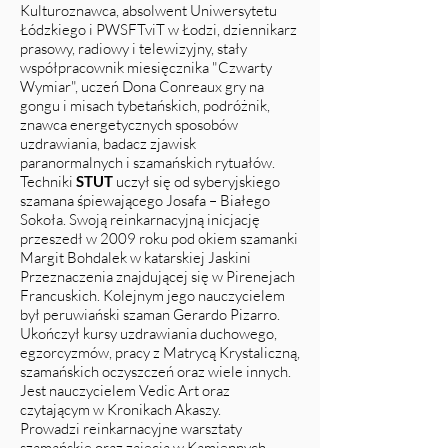
Kulturoznawca, absolwent Uniwersytetu
Łódzkiego i PWSFTviT w Łodzi, dziennikarz
prasowy, radiowy i telewizyjny, stały
współpracownik miesięcznika "Czwarty
Wymiar", uczeń Dona Conreaux gry na
gongu i misach tybetańskich, podróżnik,
znawca energetycznych sposobów
uzdrawiania, badacz zjawisk
paranormalnych i szamańskich rytuałów.
Techniki
STUT
uczył się od syberyjskiego
szamana śpiewającego Josafa – Białego
Sokoła. Swoją reinkarnacyjną inicjację
przeszedł w 2009 roku pod okiem szamanki
Margit Bohdalek w katarskiej Jaskini
Przeznaczenia znajdującej się w Pirenejach
Francuskich. Kolejnym jego nauczycielem
był peruwiański szaman Gerardo Pizarro.
Ukończył kursy uzdrawiania duchowego,
egzorcyzmów, pracy z Matrycą Krystaliczną,
szamańskich oczyszczeń oraz wiele innych.
Jest nauczycielem Vedic Art oraz
czytającym w Kronikach Akaszy.
Prowadzi reinkarnacyjne warsztaty
szamańskie oraz zajęcia w Kamiennych