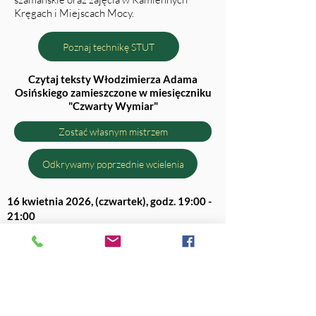
Kręgach i Miejscach Mocy.
Poznaj technikę STUT
Czytaj teksty Włodzimierza Adama
Osińskiego zamieszczone w miesięczniku
"Czwarty Wymiar"
Zostać własnym mistrzem
Odkrywamy poprzednie wcielenia
16 kwietnia 2026, (czwartek), godz. 19:00 -
21:00
"Wieczór Gongowego Uzdrawiania" -
poszerzanie świadomości oraz uzdrawiania
relacji reinkarnacyjnych i karmicznych.
Warszawa, Centrum szkoleniowo-
konferencyjne, ul. Grażyny 13,
- koszt uczestnictwa: - 150zł