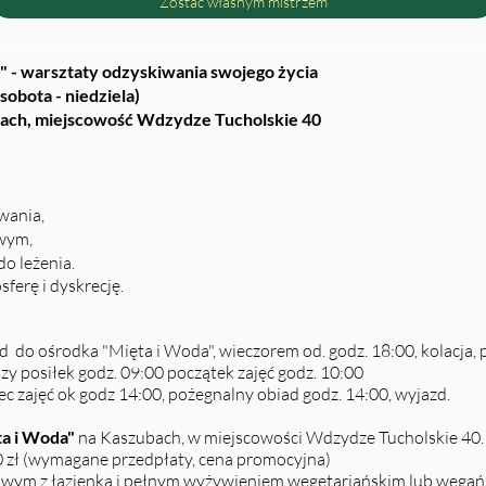
Zostać własnym mistrzem
 warsztaty odzyskiwania swojego życia
sobota - niedziela)
bach
, miejscowość Wdzydze Tucholskie 40
owania,
owym,
do leżenia.
ferę i dyskrecję.
azd do ośrodka "Mięta i Woda", wieczorem od. godz. 18:00, kolacja,
szy posiłek godz. 09:00 początek zajęć godz. 10:00
iec zajęć ok godz 14:00, pożegnalny obiad godz. 14:00, wyjazd.
a i Woda"
na Kaszubach, w miejscowości Wdzydze Tucholskie 40.
90 zł (wymagane przedpłaty, cena promocyjna)
wym z łazienką i pełnym wyżywieniem wegetariańskim lub wegańsk