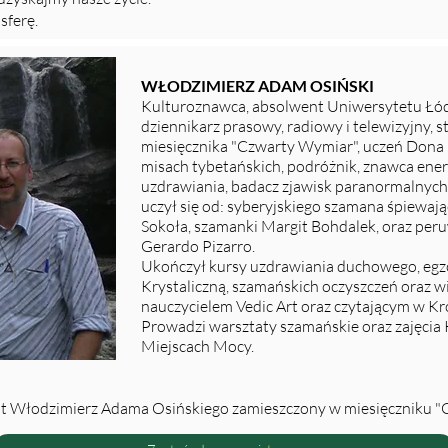
sferę.
WŁODZIMIERZ ADAM OSIŃSKI
Kulturoznawca, absolwent Uniwersytetu Łód
dziennikarz prasowy, radiowy i telewizyjny, 
miesięcznika "Czwarty Wymiar", uczeń Dona 
misach tybetańskich, podróżnik, znawca en
uzdrawiania, badacz zjawisk paranormalnych
uczył się od: syberyjskiego szamana śpiewają
Sokoła, szamanki Margit Bohdalek, oraz pe
Gerardo Pizarro.
Ukończył kursy uzdrawiania duchowego, egz
Krystaliczną, szamańskich oczyszczeń oraz wi
nauczycielem Vedic Art oraz czytającym w Kr
Prowadzi warsztaty szamańskie oraz zajęcia
Miejscach Mocy.
st Włodzimierz Adama Osińskiego zamieszczony w miesięczniku 