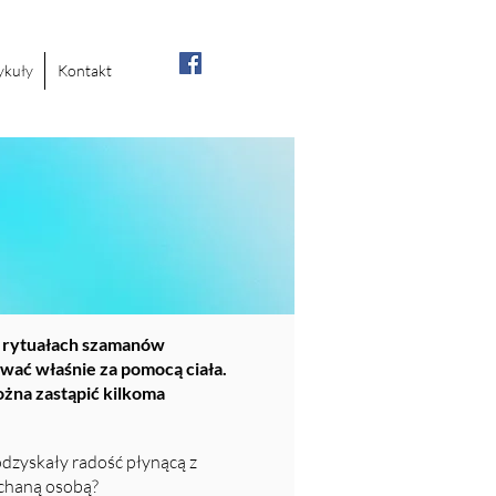
ykuły
Kontakt
h rytuałach szamanów
ować właśnie za pomocą ciała.
żna zastąpić kilkoma
odzyskały radość płynącą z
ochaną osobą?