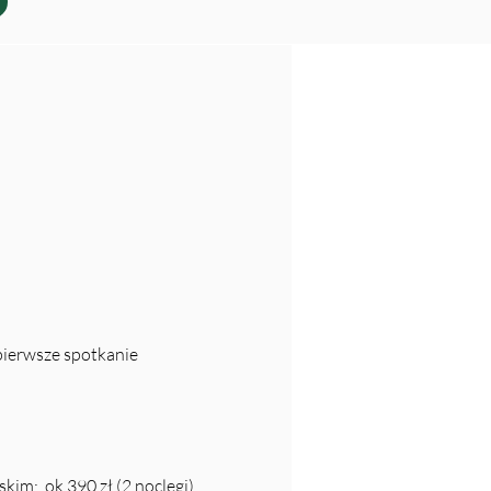
 pierwsze spotkanie
im: ok 390 zł (2 noclegi)