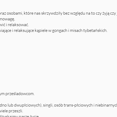
raz osobami, które nas skrzywdziły bez względu na to czy żyją czy 
wnowagę,
wić i relaksować.
ające i relaksujące kąpiele w gongach i misach tybetańskich.
zym prześladowcom.
edno lub dwupłciowych), singli, osób trans-płciowych i niebinarny
iele przeszli.
dzyskajmy nasze życie.