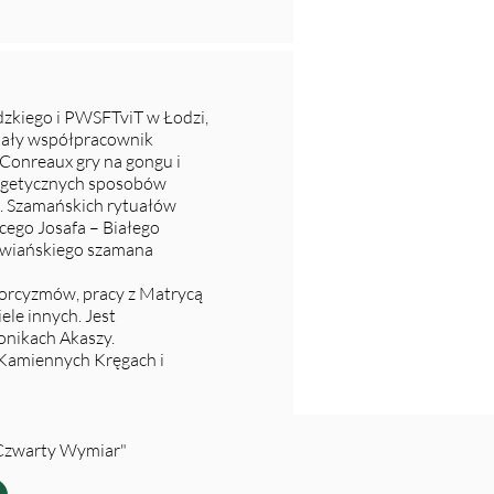
zkiego i PWSFTviT w Łodzi,
stały współpracownik
Conreaux gry na gongu i
ergetycznych sposobów
. Szamańskich rytuałów
cego Josafa – Białego
ruwiańskiego szamana
orcyzmów, pracy z Matrycą
ele innych. Jest
onikach Akaszy.
 Kamiennych Kręgach i
"Czwarty Wymiar"