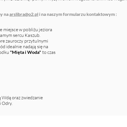
my na
arslibra@o2.pl
i na naszym formularzu kontaktowym :
e miejsce w pobliżu jeziora
samym sercu Kaszub.
óre zauroczy przytulnymi
ód idealnie nadają się na
rodku
"Mięta i Woda"
to czas
ą Wdą oraz zwiedzanie
 Odry.