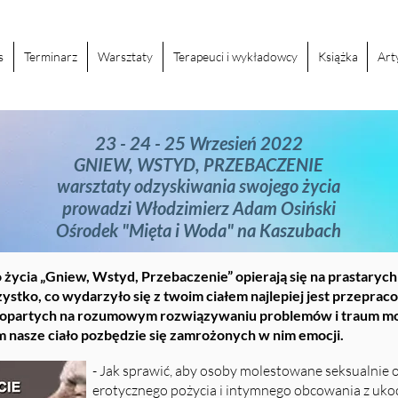
s
Terminarz
Warsztaty
Terapeuci i wykładowcy
Książka
Art
23 - 24 - 25 Wrzesień 2022
GNIEW, WSTYD, PRZEBACZENIE
warsztaty odzyskiwania swojego życia
prowadzi Włodzimierz Adam Osiński
Ośrodek "Mięta i Woda" na Kaszubach
życia „Gniew, Wstyd, Przebaczenie” opierają się na prastaryc
ystko, co wydarzyło się z twoim ciałem najlepiej jest przeprac
ch opartych na rozumowym rozwiązywaniu problemów i traum mo
m nasze ciało pozbędzie się zamrożonych w nim emocji.
- Jak sprawić, aby osoby molestowane seksualnie 
erotycznego pożycia i intymnego obcowania z uk