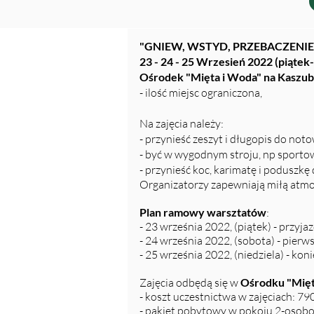
"GNIEW, WSTYD, PRZEBACZENIE" -
23 - 24 - 25 Wrzesień 2022 (piątek-
Ośrodek "Mięta i Woda" na Kaszu
- ilość miejsc ograniczona,
Na zajęcia należy:
- przynieść zeszyt i długopis do not
- być w wygodnym stroju, np sport
- przynieść koc, karimatę i poduszkę 
Organizatorzy zapewniają miłą atmos
Plan ramowy warsztatów
:
- 23 września 2022, (piątek) - przyj
- 24 września 2022, (sobota) - pierw
- 25 września 2022, (niedziela) - kon
Zajęcia odbędą się w
Ośrodku "Mięt
- koszt uczestnictwa w zajęciach: 7
- pakiet pobytowy w pokoju 2-osobo