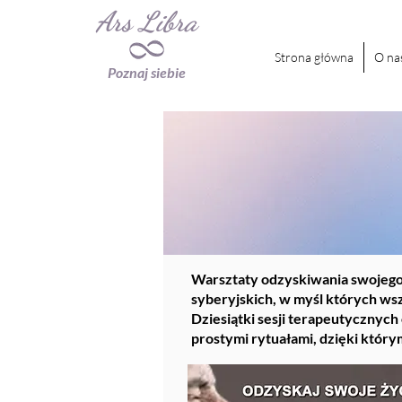
Ars Libra
Strona główna
O na
Poznaj siebie
Warsztaty odzyskiwania swojego 
syberyjskich, w myśl których wsz
Dziesiątki sesji terapeutyczny
prostymi rytuałami, dzięki który