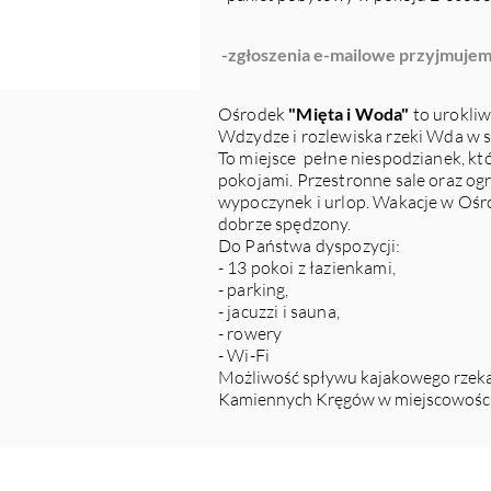
-z
głoszenia e-mailowe przyjmuje
Ośrodek
"Mięta i Woda"
to urokliw
Wdzydze i rozlewiska rzeki Wda w 
To miejsce pełne niespodzianek, kt
pokojami. Przestronne sale oraz ogr
wypoczynek i urlop. Wakacje w Oś
dobrze spędzony.
Do Państwa dyspozycji:
- 13 pokoi z łazienkami,
- parking,
- jacuzzi i sauna,
- rowery
- Wi-F
i
Możliwość spływu kajakowego rzek
Kamiennych Kręgów w miejscowości