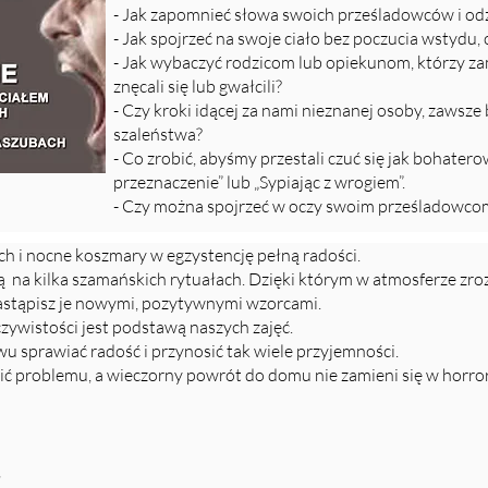
- Jak zapomnieć słowa swoich prześladowców i od
- Jak spojrzeć na swoje ciało bez poczucia wstydu,
- Jak wybaczyć rodzicom lub opiekunom, którzy zam
znęcali się lub gwałcili?
- Czy kroki idącej za nami nieznanej osoby, zawsz
szaleństwa?
- Co zrobić, abyśmy przestali czuć się jak bohater
przeznaczenie” lub „Sypiając z wrogiem”.
- Czy można spojrzeć w oczy swoim prześladowcom
ch i nocne koszmary w egzystencję pełną radości.
ą na kilka szamańskich rytuałach. Dzięki którym w atmosferze zr
zastąpisz je nowymi, pozytywnymi wzorcami.
zywistości jest podstawą naszych zajęć.
 sprawiać radość i przynosić tak wiele przyjemności.
wić problemu, a wieczorny powrót do domu nie zamieni się w horror
,