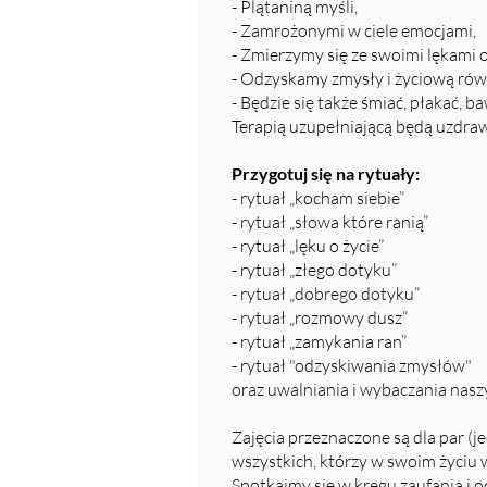
- Plątaniną myśli,
- Zamrożonymi w ciele emocjami,
- Zmierzymy się ze swoimi lękami o
- Odzyskamy zmysły i życiową ró
- Będzie się także śmiać, płakać, ba
Terapią uzupełniającą będą uzdrawi
Przygotuj się na rytuały:
- rytuał „kocham siebie”
- rytuał „słowa które ranią”
- rytuał „lęku o życie”
- rytuał „złego dotyku”
- rytuał „dobrego dotyku”
- rytuał „rozmowy dusz”
- rytuał „zamykania ran”
- rytuał "odzyskiwania zmysłów"
oraz uwalniania i wybaczania nas
Zajęcia przeznaczone są dla par (j
wszystkich, którzy w swoim życiu w
Spotkajmy się w kręgu zaufania i o