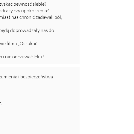
zyskać pewność siebie?
 odrazy czy upokorzenia?
iast nas chronić zadawali ból,
e będą doprowadzały nas do
owie filmu „Oszukać
 i nie odczuwać lęku?
ozumienia i bezpieczeństwa
.